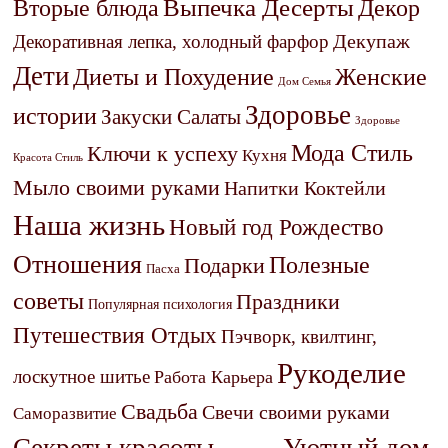
Выпечка Десерты
Декор
Вторые блюда
Декупаж
Декоративная лепка, холодный фарфор
Дети
Диеты и Похудение
Женские
Дом Семья
Здоровье
истории
Закуски Салаты
Здоровье
Мода Стиль
Ключи к успеху
Кухня
Красота Стиль
Мыло своими руками
Напитки Коктейли
Наша жизнь
Новый год Рождество
Отношения
Полезные
Подарки
Пасха
советы
Праздники
Популярная психология
Путешествия Отдых
Пэчворк, квилтинг,
Рукоделие
лоскутное шитье
Работа Карьера
Свадьба
Свечи своими руками
Саморазвитие