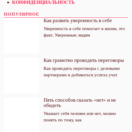
КОНФИДЕНЦИАЛЬНОСТЬ
ПОПУЛЯРНОЕ
Как развить уверенность в себе
Уверенность в себе помогает в жизни, это
факт. Уверенным людям
Подпишитесь на
CLOSE THIS MODULE
еженедельную рассылку
Как грамотно проводить переговоры
интересных статей
Как проводить переговоры с деловыми
Women-on-line.ru
партнерами и добиваться успеха учат
Your email
Пять способов сказать «нет» и не
Адрес электронной почты
обидеть
Уважает себя человек или нет, можно
понять по тому, как
ПОДПИСАТЬСЯ