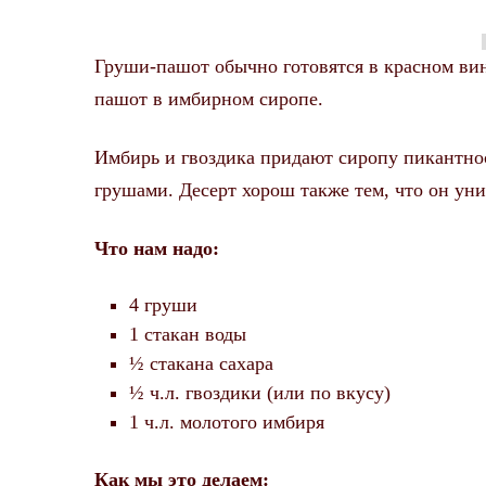
Груши-пашот обычно готовятся в красном вин
пашот в имбирном сиропе.
Имбирь и гвоздика придают сиропу пикантнос
грушами. Десерт хорош также тем, что он унив
Что нам надо:
4 груши
1 стакан воды
½
стакана сахара
½ ч.л. гвоздики (или по вкусу)
1
ч
.
л
.
молотого имбиря
Как мы это делаем: