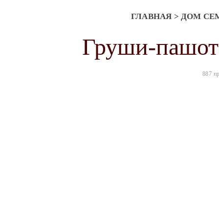
ГЛАВНАЯ
>
ДОМ СЕ
Груши-пашот
887 п