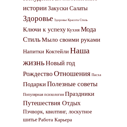
истории
Закуски Салаты
Здоровье
Здоровье Красота Стиль
Мода
Ключи к успеху
Кухня
Стиль
Мыло своими руками
Наша
Напитки Коктейли
жизнь
Новый год
Отношения
Рождество
Пасха
Полезные советы
Подарки
Праздники
Популярная психология
Путешествия Отдых
Пэчворк, квилтинг, лоскутное
шитье
Работа Карьера