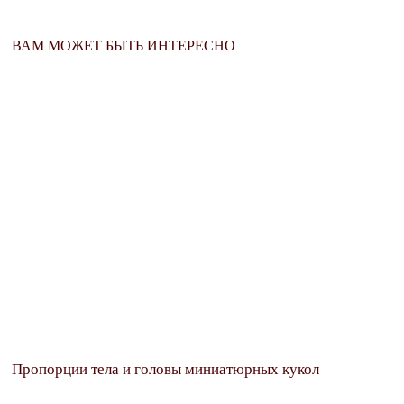
ВАМ МОЖЕТ БЫТЬ ИНТЕРЕСНО
Подпишитесь на
CLOSE THIS MODULE
еженедельную рассылку
интересных статей
Women-on-line.ru
Your email
Адрес электронной почты
ПОДПИСАТЬСЯ
Пропорции тела и головы миниатюрных кукол