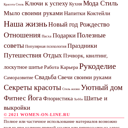
Мода Стиль
Ключи к успеху
Кухня
Красота Стиль
Мыло своими руками
Напитки Коктейли
Наша жизнь
Новый год Рождество
Отношения
Полезные
Подарки
Пасха
советы
Праздники
Популярная психология
Путешествия Отдых
Пэчворк, квилтинг,
Рукоделие
лоскутное шитье
Работа Карьера
Свадьба
Свечи своими руками
Саморазвитие
Секреты красоты
Уютный дом
Стиль жизни
Фитнес Йога
Шитье и
Флористика
Хобби
выкройки
© 2021 WOMEN-ON-LINE.RU
Полное или частичное использование материалов возможно
только при наличии прямой ссылки или гиперссылки на адрес