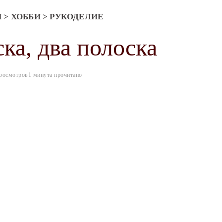
Я
>
ХОББИ
>
РУКОДЕЛИЕ
ска, два полоска
просмотров
1 минута прочитано