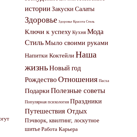
истории
Закуски Салаты
Здоровье
Здоровье Красота Стиль
Мода
Ключи к успеху
Кухня
Стиль
Мыло своими руками
Наша
Напитки Коктейли
жизнь
Новый год
Отношения
Рождество
Пасха
Полезные советы
Подарки
Праздники
Популярная психология
Путешествия Отдых
огут
Пэчворк, квилтинг, лоскутное
шитье
Работа Карьера