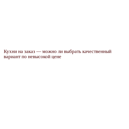
Кухни на заказ — можно ли выбрать качественный
Подпишитесь на
CLOSE THIS MODULE
вариант по невысокой цене
еженедельную рассылку
интересных статей
Women-on-line.ru
Your email
Адрес электронной почты
ПОДПИСАТЬСЯ