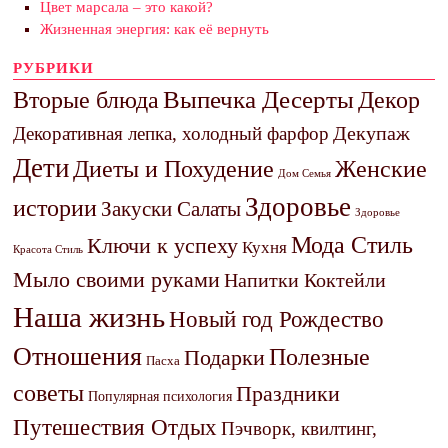
Цвет марсала – это какой?
Жизненная энергия: как её вернуть
РУБРИКИ
Выпечка Десерты
Декор
Вторые блюда
Декупаж
Декоративная лепка, холодный фарфор
Дети
Диеты и Похудение
Женские
Дом Семья
Здоровье
истории
Закуски Салаты
Здоровье
Мода Стиль
Ключи к успеху
Кухня
Красота Стиль
Мыло своими руками
Напитки Коктейли
Наша жизнь
Новый год Рождество
Отношения
Полезные
Подарки
Пасха
советы
Праздники
Популярная психология
Путешествия Отдых
Пэчворк, квилтинг,