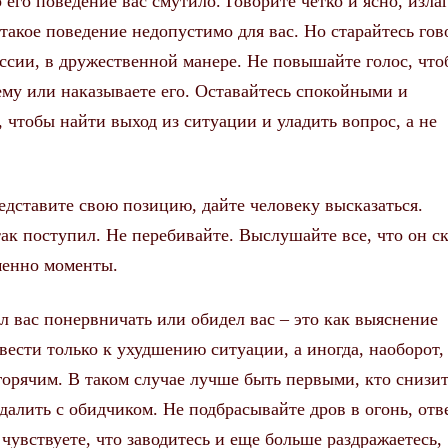
его поведение вас смутило. Говорите четко и ясно, изла
такое поведение недопустимо для вас. Но старайтесь гов
ессии, в дружественной манере. Не повышайте голос, чт
ему или наказываете его. Оставайтесь спокойными и
, чтобы найти выход из ситуации и уладить вопрос, а не
редставите свою позицию, дайте человеку высказаться.
ак поступил. Не перебивайте. Выслушайте все, что он ск
именно моменты.
ил вас понервничать или обидел вас – это как выяснение
ести только к ухудшению ситуации, а иногда, наоборот,
 горячим. В таком случае лучше быть первыми, кто снизи
ндалить с обидчиком. Не подбрасывайте дров в огонь, отв
чувствуете, что заводитесь и еще больше раздражаетесь,