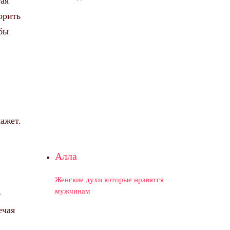
гая
орить
обы
ажет.
Алла
Женские духи которые нравятся
мужчинам
т
ечая