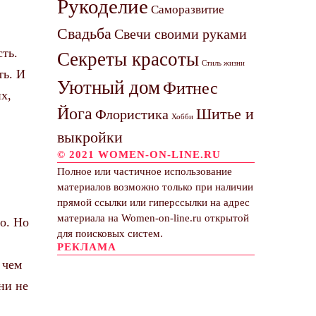
Рукоделие
Саморазвитие
Свадьба
Свечи своими руками
сть.
Секреты красоты
Стиль жизни
ть. И
Уютный дом
Фитнес
х,
Йога
Шитье и
Флористика
Хобби
выкройки
© 2021 WOMEN-ON-LINE.RU
Полное или частичное использование
материалов возможно только при наличии
прямой ссылки или гиперссылки на адрес
материала на Women-on-line.ru открытой
о. Но
для поисковых систем.
РЕКЛАМА
 чем
ни не