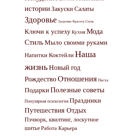
истории
Закуски Салаты
Здоровье
Здоровье Красота Стиль
Мода
Ключи к успеху
Кухня
Стиль
Мыло своими руками
Наша
Напитки Коктейли
жизнь
Новый год
Отношения
Рождество
Пасха
Полезные советы
Подарки
Праздники
Популярная психология
Путешествия Отдых
Пэчворк, квилтинг, лоскутное
шитье
Работа Карьера