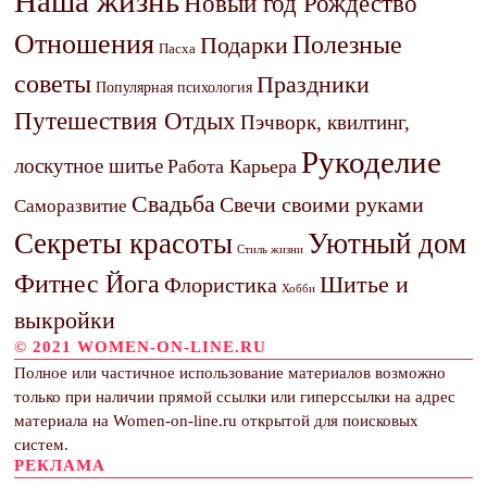
Наша жизнь
Новый год Рождество
Отношения
Полезные
Подарки
Пасха
советы
Праздники
Популярная психология
Путешествия Отдых
Пэчворк, квилтинг,
Рукоделие
лоскутное шитье
Работа Карьера
Свадьба
Свечи своими руками
Саморазвитие
Секреты красоты
Уютный дом
Стиль жизни
Фитнес Йога
Шитье и
Флористика
Хобби
выкройки
© 2021 WOMEN-ON-LINE.RU
Полное или частичное использование материалов возможно
только при наличии прямой ссылки или гиперссылки на адрес
материала на Women-on-line.ru открытой для поисковых
систем.
РЕКЛАМА