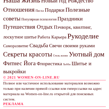
Наша жизнь
Новый год Рождество
Отношения
Полезные
Подарки
Пасха
советы
Праздники
Популярная психология
Путешествия Отдых
Пэчворк, квилтинг,
Рукоделие
лоскутное шитье
Работа Карьера
Свадьба
Свечи своими руками
Саморазвитие
Секреты красоты
Уютный дом
Стиль жизни
Фитнес Йога
Шитье и
Флористика
Хобби
выкройки
© 2021 WOMEN-ON-LINE.RU
Полное или частичное использование материалов возможно
только при наличии прямой ссылки или гиперссылки на адрес
материала на Women-on-line.ru открытой для поисковых
систем.
РЕКЛАМА