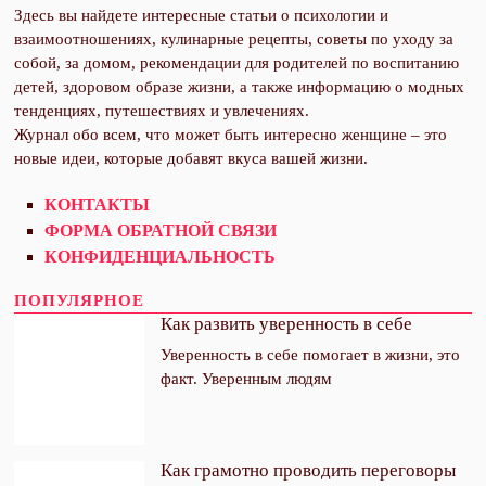
Здесь вы найдете интересные статьи о психологии и
взаимоотношениях, кулинарные рецепты, советы по уходу за
собой, за домом, рекомендации для родителей по воспитанию
детей, здоровом образе жизни, а также информацию о модных
тенденциях, путешествиях и увлечениях.
Журнал обо всем, что может быть интересно женщине – это
новые идеи, которые добавят вкуса вашей жизни.
Подпишитесь на
CLOSE THIS MODULE
КОНТАКТЫ
еженедельную рассылку
ФОРМА ОБРАТНОЙ СВЯЗИ
интересных статей
КОНФИДЕНЦИАЛЬНОСТЬ
Women-on-line.ru
ПОПУЛЯРНОЕ
Your email
Как развить уверенность в себе
Уверенность в себе помогает в жизни, это
факт. Уверенным людям
Адрес электронной почты
ПОДПИСАТЬСЯ
Как грамотно проводить переговоры