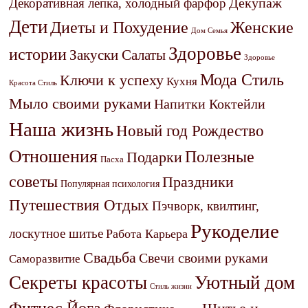
Декупаж
Декоративная лепка, холодный фарфор
Дети
Диеты и Похудение
Женские
Дом Семья
Здоровье
истории
Закуски Салаты
Здоровье
Мода Стиль
Ключи к успеху
Кухня
Красота Стиль
Мыло своими руками
Напитки Коктейли
Наша жизнь
Новый год Рождество
Отношения
Полезные
Подарки
Пасха
советы
Праздники
Популярная психология
Путешествия Отдых
Пэчворк, квилтинг,
Рукоделие
лоскутное шитье
Работа Карьера
Свадьба
Свечи своими руками
Саморазвитие
Секреты красоты
Уютный дом
Стиль жизни