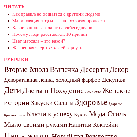
ЧИТАТЬ
Как правильно общаться с другими людьми
Манипуляция людьми — психология процесса
Какие вопросы задают на собеседовании
Почему люди расстаются: 10 причин
Цвет марсала – это какой?
Жизненная энергия: как её вернуть
РУБРИКИ
Выпечка Десерты
Декор
Вторые блюда
Декупаж
Декоративная лепка, холодный фарфор
Дети
Диеты и Похудение
Женские
Дом Семья
Здоровье
истории
Закуски Салаты
Здоровье
Мода Стиль
Ключи к успеху
Кухня
Красота Стиль
Мыло своими руками
Напитки Коктейли
Наша жизнь
Новый год Рождество