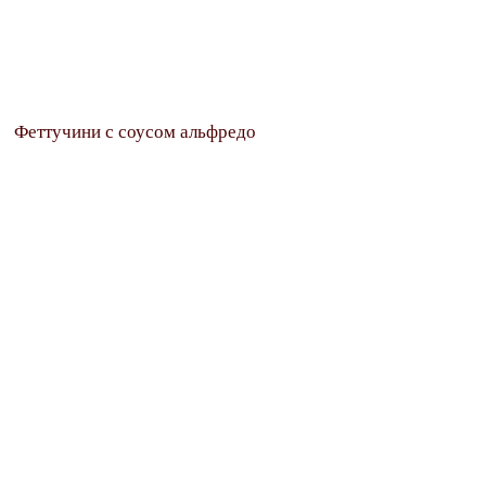
Феттучини с соусом альфредо