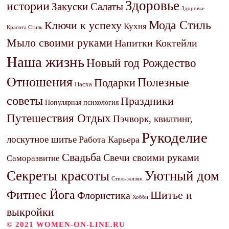
Здоровье
истории
Закуски Салаты
Здоровье
Мода Стиль
Ключи к успеху
Кухня
Красота Стиль
Мыло своими руками
Напитки Коктейли
Наша жизнь
Новый год Рождество
Отношения
Полезные
Подарки
Пасха
советы
Праздники
Популярная психология
Путешествия Отдых
Пэчворк, квилтинг,
Рукоделие
лоскутное шитье
Работа Карьера
Свадьба
Свечи своими руками
Саморазвитие
Секреты красоты
Уютный дом
Стиль жизни
Фитнес Йога
Шитье и
Флористика
Хобби
выкройки
© 2021 WOMEN-ON-LINE.RU