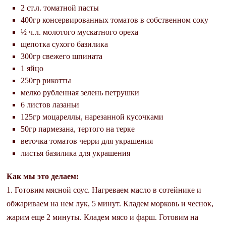
2 ст.л. томатной пасты
400гр консервированных томатов в собственном соку
½ ч.л. молотого мускатного ореха
щепотка сухого базилика
300гр свежего шпината
1 яйцо
250гр рикотты
мелко рубленная зелень петрушки
6 листов лазаньи
125гр моцареллы, нарезанной кусочками
50гр пармезана, тертого на терке
веточка томатов черри для украшения
листья базилика для украшения
Как мы это делаем:
1. Готовим мясной соус. Нагреваем масло в сотейнике и
обжариваем на нем лук, 5 минут. Кладем морковь и чеснок,
жарим еще 2 минуты. Кладем мясо и фарш. Готовим на