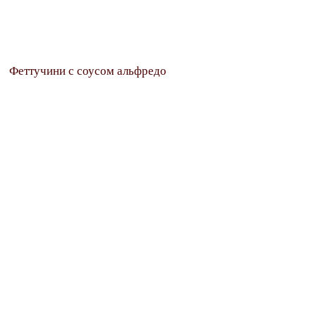
Феттучини с соусом альфредо