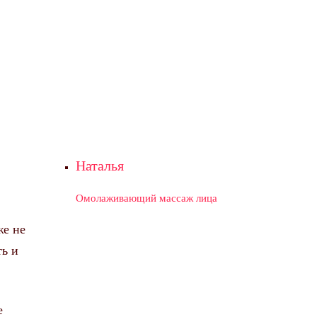
Наталья
Омолаживающий массаж лица
же не
ть и
е