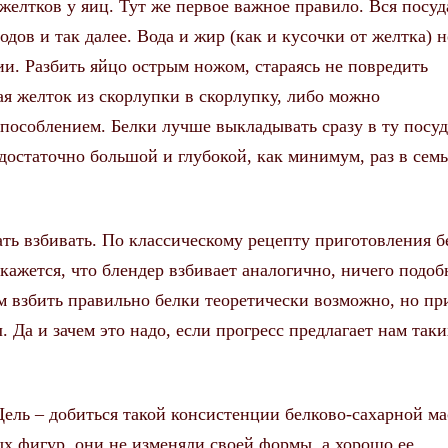
 желтков у яиц. Тут же первое важное правило. Вся посуд
дов и так далее. Вода и жир (как и кусочки от желтка) н
и. Разбить яйцо острым ножом, стараясь не повредить
ая желток из скорлупки в скорлупку, либо можно
особлением. Белки лучше выкладывать сразу в ту посуд
достаточно большой и глубокой, как минимум, раз в семь
ть взбивать. По классическому рецепту приготовления б
кажется, что блендер взбивает аналогично, ничего подоб
 взбить правильно белки теоретически возможно, но пр
 Да и зачем это надо, если прогресс предлагает нам таки
Цель – добиться такой консистенции белково-сахарной ма
 фигур, они не изменяли своей формы, а хорошо ее