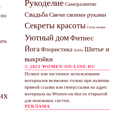
Рукоделие
Саморазвитие
в
Свадьба
Свечи своими руками
 по
Секреты красоты
Стиль жизни
Уютный дом
Фитнес
ыть
Йога
Шитье и
Флористика
Хобби
выкройки
© 2021 WOMEN-ON-LINE.RU
Полное или частичное использование
материалов возможно только при наличии
прямой ссылки или гиперссылки на адрес
их
материала на Women-on-line.ru открытой
для поисковых систем.
РЕКЛАМА