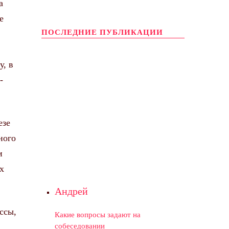
а
е
ПОСЛЕДНИЕ ПУБЛИКАЦИИ
у, в
-
езе
ного
и
х
Андрей
ссы,
Какие вопросы задают на
собеседовании