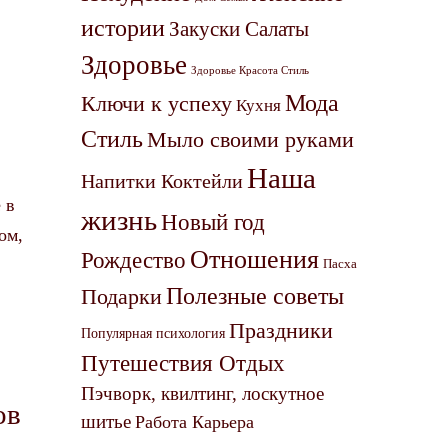
истории
Закуски Салаты
Здоровье
Здоровье Красота Стиль
Мода
Ключи к успеху
Кухня
Стиль
Мыло своими руками
Наша
Напитки Коктейли
 в
жизнь
Новый год
ом,
Отношения
Рождество
Пасха
Полезные советы
Подарки
Праздники
Популярная психология
Путешествия Отдых
Пэчворк, квилтинг, лоскутное
ов
шитье
Работа Карьера